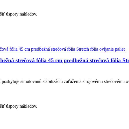
šiť úspory nákladov.
ežná strečová fólia 45 cm predbežná strečová fólia Stre
torá poskytuje simulovanú stabilizáciu zaťaženia strojovému strečovému 
šiť úspory nákladov.