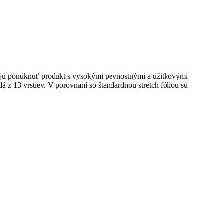
žňujú ponúknuť produkt s vysokými pevnostnými a úžitkovými
dá z 13 vrstiev. V porovnaní so štandardnou stretch fóliou sú