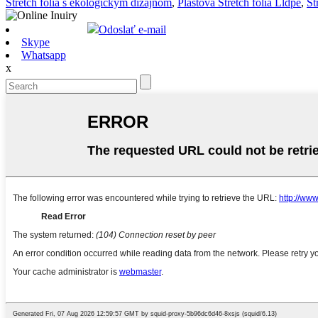
Stretch fólia s ekologickým dizajnom
,
Plastová Stretch fólia Lldpe
,
St
Odoslať e-mail
Skype
Whatsapp
x