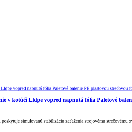
ie v kotúči Lldpe vopred napnutá fólia Paletové balen
torá poskytuje simulovanú stabilizáciu zaťaženia strojovému strečovému 