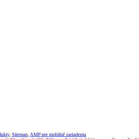
dukty
,
Sitemap
,
AMP pre mobilné zariadenia