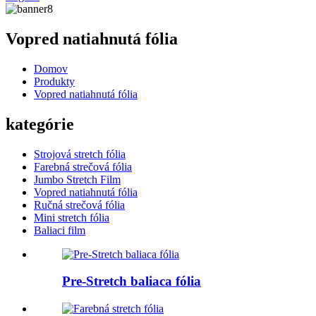
Vopred natiahnutá fólia
Domov
Produkty
Vopred natiahnutá fólia
kategórie
Strojová stretch fólia
Farebná strečová fólia
Jumbo Stretch Film
Vopred natiahnutá fólia
Ručná strečová fólia
Mini stretch fólia
Baliaci film
Pre-Stretch baliaca fólia