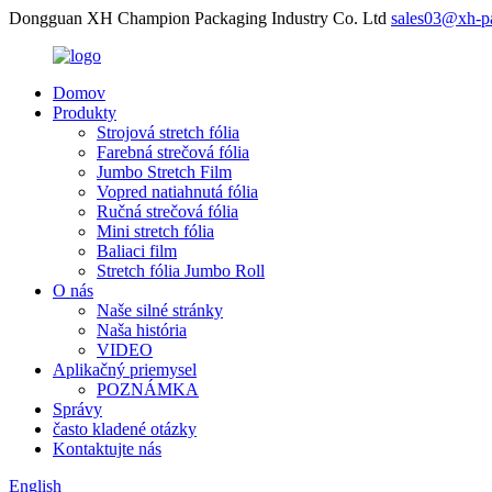
Dongguan XH Champion Packaging Industry Co. Ltd
sales03@xh-p
Domov
Produkty
Strojová stretch fólia
Farebná strečová fólia
Jumbo Stretch Film
Vopred natiahnutá fólia
Ručná strečová fólia
Mini stretch fólia
Baliaci film
Stretch fólia Jumbo Roll
O nás
Naše silné stránky
Naša história
VIDEO
Aplikačný priemysel
POZNÁMKA
Správy
často kladené otázky
Kontaktujte nás
English