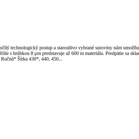
okročilý technologický postup a starostlivo vybrané suroviny nám umo
fólie s hrúbkou 8 μm predstavuje až 600 m materiálu. Predpätie sa skla
 Ručná* Šírka 430*, 440, 450...