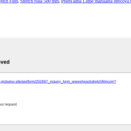
retch Film
,
Stretch fólia 500 mm
,
Priehľadná Lldpe manuálna strečová f