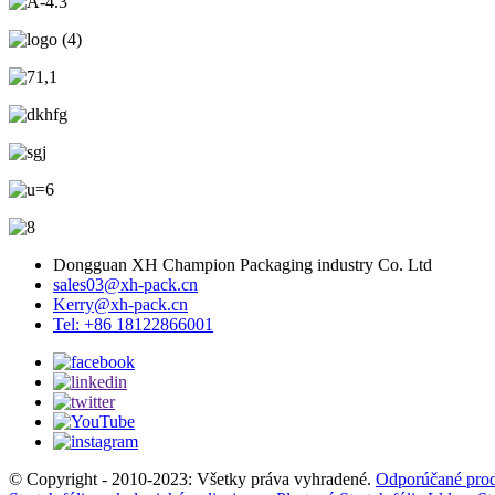
Dongguan XH Champion Packaging industry Co. Ltd
sales03@xh-pack.cn
Kerry@xh-pack.cn
Tel: +86 18122866001
© Copyright - 2010-2023: Všetky práva vyhradené.
Odporúčané pro