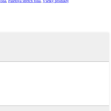
ólia
,
Paletová stretch fólia
,
Všetky produkty