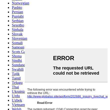
Norwegian
Pashto
Persian
Punjabi
Serbian
Sesotho
Sinhala
Slovak
Slovenian
Somali
Samoan
Scots Gaelic
Shona
Sindhi
Sundanese
Swahili
Tajik
Tamil
Telugu
Thai
Ukrainian
Urdu
Uzbek
Vietnamese
Welsh