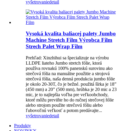
vyšetrovanie
detail
Vysoká kvalita baliacej palety Jumbo
Machine Stretch Film Výrobca Film
Strech Palet Wrap Film
Prehľad: Xinzhihui sa špecializuje na výrobu
LLDPE liateho Jumbo stretch fólie, ktorá
používa rovnakú 100% panenskú surovinu ako
strečová fólia na manuálne použitie a strojová
strečová fólia, naša denná produkcia jumbo fólie
je okolo 20-30T, čo je bežné. použitá šírka je 18”
(450 mm) a 20” (500 mm), hrúbka je 20 mic a 23
mic, je to najlepšia voľba pre veľkoobchody,
ktoré môžu previňte ho do ručnej strečovej fólie
alebo strojom použite strečovú fóliu alebo
ľubovoľnú veľkosť a potom predávajte...
vyšetrovanie
detail
Produkty
NOVINKY