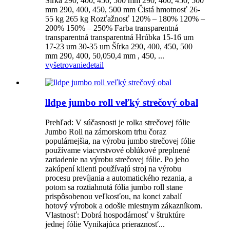
Šírka 290, 400, 450, 500 mm 290, 400, 450, 500
mm 290, 400, 450, 500 mm Čistá hmotnosť 26-
55 kg 265 kg Rozťažnosť 120% – 180% 120% –
200% 150% – 250% Farba transparentná
transparentná transparentná Hrúbka 15-16 um
17-23 um 30-35 um Šírka 290, 400, 450, 500
mm 290, 400, 50,050,4 mm , 450, ...
vyšetrovanie
detail
lldpe jumbo roll veľký strečový obal
Prehľad: V súčasnosti je rolka strečovej fólie
Jumbo Roll na zámorskom trhu čoraz
populárnejšia, na výrobu jumbo strečovej fólie
používame viacvrstvové oblúkové preplnené
zariadenie na výrobu strečovej fólie. Po jeho
zakúpení klienti používajú stroj na výrobu
procesu prevíjania a automatického rezania, a
potom sa roztiahnutá fólia jumbo roll stane
prispôsobenou veľkosťou, na konci zabalí
hotový výrobok a odošle miestnym zákazníkom.
Vlastnosť: Dobrá hospodárnosť v štruktúre
jednej fólie Vynikajúca prieraznosť...