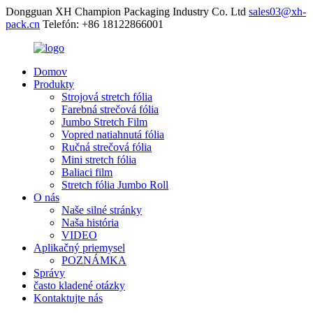
Dongguan XH Champion Packaging Industry Co. Ltd
sales03@xh-
pack.cn
Telefón: +86 18122866001
Domov
Produkty
Strojová stretch fólia
Farebná strečová fólia
Jumbo Stretch Film
Vopred natiahnutá fólia
Ručná strečová fólia
Mini stretch fólia
Baliaci film
Stretch fólia Jumbo Roll
O nás
Naše silné stránky
Naša história
VIDEO
Aplikačný priemysel
POZNÁMKA
Správy
často kladené otázky
Kontaktujte nás