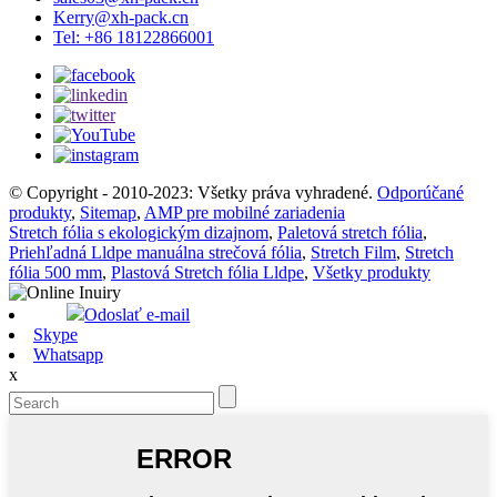
Kerry@xh-pack.cn
Tel: +86 18122866001
© Copyright - 2010-2023: Všetky práva vyhradené.
Odporúčané
produkty
,
Sitemap
,
AMP pre mobilné zariadenia
Stretch fólia s ekologickým dizajnom
,
Paletová stretch fólia
,
Priehľadná Lldpe manuálna strečová fólia
,
Stretch Film
,
Stretch
fólia 500 mm
,
Plastová Stretch fólia Lldpe
,
Všetky produkty
Odoslať e-mail
Skype
Whatsapp
x