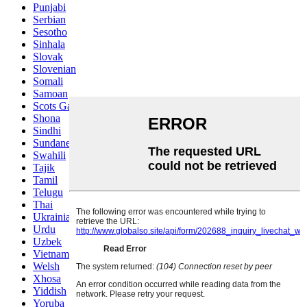
Punjabi
Serbian
Sesotho
Sinhala
Slovak
Slovenian
Somali
Samoan
Scots Gaelic
Shona
Sindhi
Sundanese
Swahili
Tajik
Tamil
Telugu
Thai
Ukrainian
Urdu
Uzbek
Vietnamese
Welsh
Xhosa
Yiddish
Yoruba