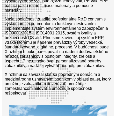
vysokovýkonné vysúšadlo, vzduchový vak, PE vak, EPE
baliaci pás a rôzne tlmiace materiály a pomocné
materiály.
Naša spoločnosť zriadila profesionálne R&D centrum s
výskumom, experimentom a funkčným testovaním.
Implementujte systém environmentálneho zabezpečenia
ISO9001:2015 a ISO14001:2015, systém kvality a
bezpečnosti QS atď. Plne sme zaviedli aj systém ERP,
vďaka ktorému je riadenie prevádzky výroby vedecké,
štandardizované, digitálne, procesné. V budúcnosti bude
Xinzhihui hlboko participovať na riadení dodávateľského
reťazca zákazníkov s postojom integrity, zrelosti a
úspechu. Plne uspokojovať personalizované potreby
zákazníkov a naďalej vytvárať hodnotu pre zákazníkov.
Xinzhihui sa zaviazal stať sa popredným domácim a
medzinárodne uznávaným podnikom v oblasti paliet, ktorý
umožňuje zákazníkom dôverovať, umožňuje
zamestnancom milovať a umožňuje spoločnosti
rešpektovať