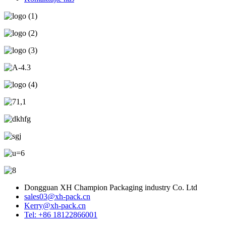
Dongguan XH Champion Packaging industry Co. Ltd
sales03@xh-pack.cn
Kerry@xh-pack.cn
Tel: +86 18122866001