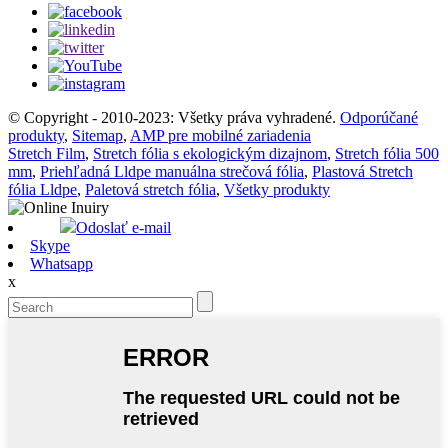
© Copyright - 2010-2023: Všetky práva vyhradené.
Odporúčané
produkty
,
Sitemap
,
AMP pre mobilné zariadenia
Stretch Film
,
Stretch fólia s ekologickým dizajnom
,
Stretch fólia 500
mm
,
Priehľadná Lldpe manuálna strečová fólia
,
Plastová Stretch
fólia Lldpe
,
Paletová stretch fólia
,
Všetky produkty
Odoslať e-mail
Skype
Whatsapp
x