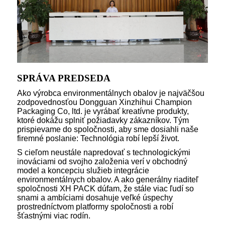
SPRÁVA PREDSEDA
Ako výrobca environmentálnych obalov je najväčšou
zodpovednosťou Dongguan Xinzhihui Champion
Packaging Co, ltd. je vyrábať kreatívne produkty,
ktoré dokážu splniť požiadavky zákazníkov. Tým
prispievame do spoločnosti, aby sme dosiahli naše
firemné poslanie: Technológia robí lepší život.
S cieľom neustále napredovať s technologickými
inováciami od svojho založenia verí v obchodný
model a koncepciu služieb integrácie
environmentálnych obalov. A ako generálny riaditeľ
spoločnosti XH PACK dúfam, že stále viac ľudí so
snami a ambíciami dosahuje veľké úspechy
prostredníctvom platformy spoločnosti a robí
šťastnými viac rodín.