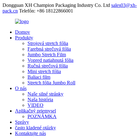
Dongguan XH Champion Packaging Industry Co. Ltd
sales03@xh-
pack.cn
Telefón: +86 18122866001
Domov
Produkty
Strojová stretch fólia
Farebná strečová fólia
Jumbo Stretch Film
Vopred natiahnutá fólia
Ručná strečová fólia
Mini stretch fólia
Baliaci film
Stretch fólia Jumbo Roll
O nás
Naše silné stránky
Naša história
VIDEO
Aplikačný priemysel
POZNÁMKA
Správy
často kladené otázky
Kontaktujte nás