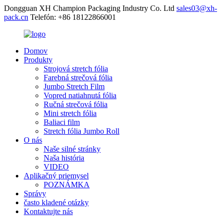
Dongguan XH Champion Packaging Industry Co. Ltd
sales03@xh-
pack.cn
Telefón: +86 18122866001
Domov
Produkty
Strojová stretch fólia
Farebná strečová fólia
Jumbo Stretch Film
Vopred natiahnutá fólia
Ručná strečová fólia
Mini stretch fólia
Baliaci film
Stretch fólia Jumbo Roll
O nás
Naše silné stránky
Naša história
VIDEO
Aplikačný priemysel
POZNÁMKA
Správy
často kladené otázky
Kontaktujte nás