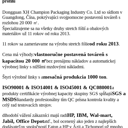
profilu
Dongguan XH Champion Packaging Industry Co. Ltd so sídlom v
Guangdong, Čína, pokrývajúci svojpomocne postavenú továreň s
rozlohou 20 000 ㎡.
Špecializujeme sa na všetky druhy stretch fólií a obalových
materiálov už 11 rokov od roku 2013.
od roku 2013
11 rokov sa zameriavame na výrobu stretch fólie
.
vlastnoručne postavená továreň s
Cena má výhody:
kapacitou 20 000 ㎡
bez prenájmu nákladov a automatickej
výrobnej linky s nižšími mzdovými nákladmi.
mesačná produkcia 1000 ton
Štyri výrobné linky s a
.
ISO90001 & ISO14001 & ISO45001 & QC080001
a
SGS a
produkty certifikácie výrobnej kapacity skupiny SGS spĺňajú
MSDS
štandardy profesionálny tím QC prísna kontrola kvality a
celý rad testovacích strojov.
HP, IBM, Wal-mart,
dlhodobí vážení zákazníci majú radi
Jabil, Office Depot
atď., bol ocenený ako jeden z najlepších
dodávateľov spoločností Eaton a HP v Ázii a Tichomorí už mnoho