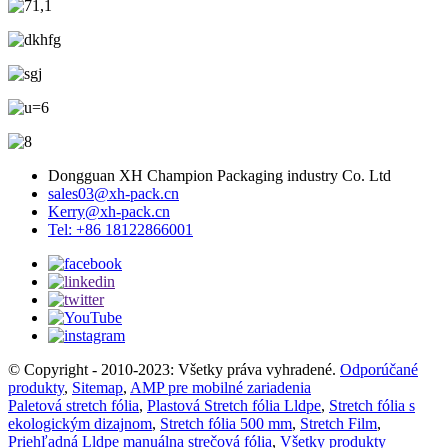
Dongguan XH Champion Packaging industry Co. Ltd
sales03@xh-pack.cn
Kerry@xh-pack.cn
Tel: +86 18122866001
© Copyright - 2010-2023: Všetky práva vyhradené.
Odporúčané
produkty
,
Sitemap
,
AMP pre mobilné zariadenia
Paletová stretch fólia
,
Plastová Stretch fólia Lldpe
,
Stretch fólia s
ekologickým dizajnom
,
Stretch fólia 500 mm
,
Stretch Film
,
Priehľadná Lldpe manuálna strečová fólia
,
Všetky produkty