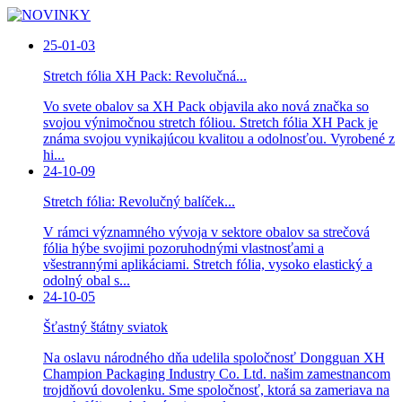
25-01-03
Stretch fólia XH Pack: Revolučná...
Vo svete obalov sa XH Pack objavila ako nová značka so
svojou výnimočnou stretch fóliou. Stretch fólia XH Pack je
známa svojou vynikajúcou kvalitou a odolnosťou. Vyrobené z
hi...
24-10-09
Stretch fólia: Revolučný balíček...
V rámci významného vývoja v sektore obalov sa strečová
fólia hýbe svojimi pozoruhodnými vlastnosťami a
všestrannými aplikáciami. Stretch fólia, vysoko elastický a
odolný obal s...
24-10-05
Šťastný štátny sviatok
Na oslavu národného dňa udelila spoločnosť Dongguan XH
Champion Packaging Industry Co. Ltd. našim zamestnancom
trojdňovú dovolenku. Sme spoločnosť, ktorá sa zameriava na