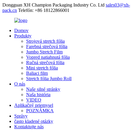
Dongguan XH Champion Packaging Industry Co. Ltd
sales03@xh-
pack.cn
Telefón: +86 18122866001
Domov
Produkty
Strojová stretch fólia
Farebná strečová fólia
Jumbo Stretch Film
Vopred natiahnutá fólia
Ručná strečová fólia
Mini stretch fólia
Baliaci film
Stretch fólia Jumbo Roll
O nás
Naše silné stránky
Naša história
VIDEO
Aplikačný priemysel
POZNÁMKA
Správy
často kladené otázky
Kontaktujte nás