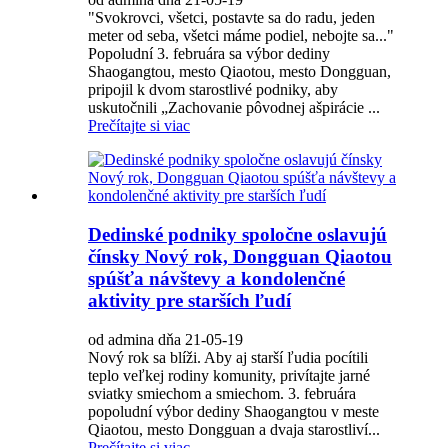
"Svokrovci, všetci, postavte sa do radu, jeden
meter od seba, všetci máme podiel, nebojte sa..."
Popoludní 3. februára sa výbor dediny
Shaogangtou, mesto Qiaotou, mesto Dongguan,
pripojil k dvom starostlivé podniky, aby
uskutočnili „Zachovanie pôvodnej ašpirácie ...
Prečítajte si viac
Dedinské podniky spoločne oslavujú
čínsky Nový rok, Dongguan Qiaotou
spúšťa návštevy a kondolenčné
aktivity pre starších ľudí
od admina dňa 21-05-19
Nový rok sa blíži. Aby aj starší ľudia pocítili
teplo veľkej rodiny komunity, privítajte jarné
sviatky smiechom a smiechom. 3. februára
popoludní výbor dediny Shaogangtou v meste
Qiaotou, mesto Dongguan a dvaja starostliví...
Prečítajte si viac