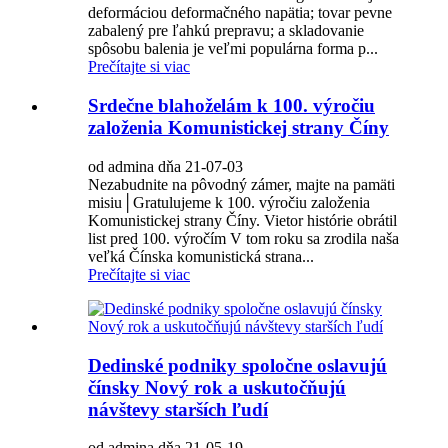
deformáciou deformačného napätia; tovar pevne
zabalený pre ľahkú prepravu; a skladovanie
spôsobu balenia je veľmi populárna forma p...
Prečítajte si viac
Srdečne blahoželám k 100. výročiu
založenia Komunistickej strany Číny
od admina dňa 21-07-03
Nezabudnite na pôvodný zámer, majte na pamäti
misiu│Gratulujeme k 100. výročiu založenia
Komunistickej strany Číny. Vietor histórie obrátil
list pred 100. výročím V tom roku sa zrodila naša
veľká Čínska komunistická strana...
Prečítajte si viac
Dedinské podniky spoločne oslavujú
čínsky Nový rok a uskutočňujú
návštevy starších ľudí
od admina dňa 21-05-19