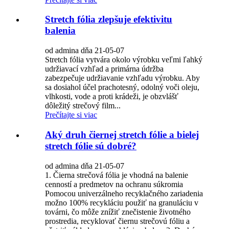
Stretch fólia zlepšuje efektivitu
balenia
od admina dňa 21-05-07
Stretch fólia vytvára okolo výrobku veľmi ľahký
udržiavací vzhľad a primárna údržba
zabezpečuje udržiavanie vzhľadu výrobku. Aby
sa dosiahol účel prachotesný, odolný voči oleju,
vlhkosti, vode a proti krádeži, je obzvlášť
dôležitý strečový film...
Prečítajte si viac
Aký druh čiernej stretch fólie a bielej
stretch fólie sú dobré?
od admina dňa 21-05-07
1. Čierna strečová fólia je vhodná na balenie
cenností a predmetov na ochranu súkromia
Pomocou univerzálneho recyklačného zariadenia
možno 100% recykláciu použiť na granuláciu v
továrni, čo môže znížiť znečistenie životného
prostredia, recyklovať čiernu strečovú fóliu a