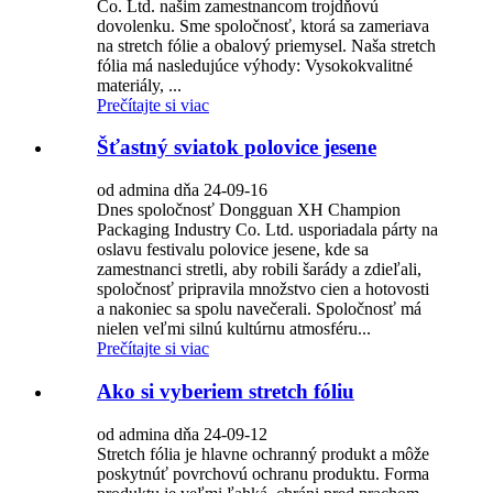
Co. Ltd. našim zamestnancom trojdňovú
dovolenku. Sme spoločnosť, ktorá sa zameriava
na stretch fólie a obalový priemysel. Naša stretch
fólia má nasledujúce výhody: Vysokokvalitné
materiály, ...
Prečítajte si viac
Šťastný sviatok polovice jesene
od admina dňa 24-09-16
Dnes spoločnosť Dongguan XH Champion
Packaging Industry Co. Ltd. usporiadala párty na
oslavu festivalu polovice jesene, kde sa
zamestnanci stretli, aby robili šarády a zdieľali,
spoločnosť pripravila množstvo cien a hotovosti
a nakoniec sa spolu navečerali. Spoločnosť má
nielen veľmi silnú kultúrnu atmosféru...
Prečítajte si viac
Ako si vyberiem stretch fóliu
od admina dňa 24-09-12
Stretch fólia je hlavne ochranný produkt a môže
poskytnúť povrchovú ochranu produktu. Forma