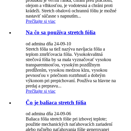
produktu je veľmi ľahká, chráni pred prachom,
olejom a vlhkosťou, je vodotesná a chráni proti
krádeži. Stretch obalovú ochrannú fóliu je možné
nastaviť súčasne s napnutím...
Prečítajte si viac
Na čo sa používa stretch fólia
od admina dňa 24-09-10
Stretch fólia sa tiež nazýva navíjacia fólia a
teplom zmršťovacia fólia. Vysokokvalitná
strečová fólia by sa mala vyznačovať vysokou
transparentnosťou, vysokým pozdĺžnym
predĺžením, vysokou medzou klzu, vysokou
pevnosťou v priečnom roztrhnutí a dobrým
výkonom pri prepichovaní. Používa sa hlavne na
predaj a prepravu...
Prečítajte si viac
Čo je baliaca stretch fólia
od admina dňa 24-09-06
Baliaca fólia stretch fólie pri izbovej teplote;
použitie mechanických naťahovacích zariadení
alebo ručného naťahovania fólie generovanej