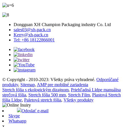
Dongguan XH Champion Packaging industry Co. Ltd
sales03@xh-pack.cn
Kerry@xh-pack.cn
Tel: +86 18122866001
© Copyright - 2010-2023: Všetky práva vyhradené.
Odporúčané
produkty
,
Sitemap
,
AMP pre mobilné zariadenia
Stretch fólia s ekologickým dizajnom
,
Priehľadná Lldpe manuálna
strečová fólia
,
Stretch fólia 500 mm
,
Stretch Film
,
Plastová Stretch
fólia Lldpe
,
Paletová stretch fólia
,
Všetky produkty
Odoslať e-mail
Skype
Whatsapp
x