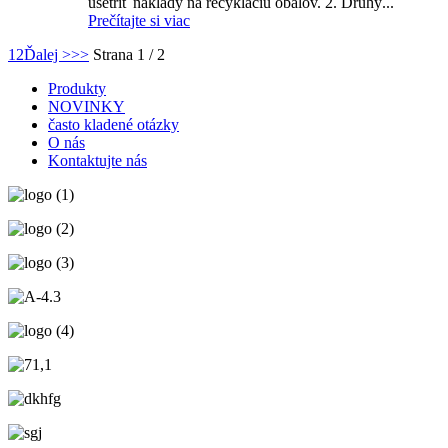
ušetriť náklady na recykláciu obalov. 2. Druhý...
Prečítajte si viac
1
2
Ďalej >
>>
Strana 1 / 2
Produkty
NOVINKY
často kladené otázky
O nás
Kontaktujte nás