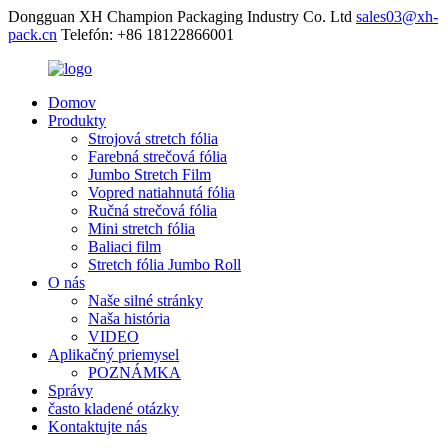
Dongguan XH Champion Packaging Industry Co. Ltd
sales03@xh-
pack.cn
Telefón: +86 18122866001
Domov
Produkty
Strojová stretch fólia
Farebná strečová fólia
Jumbo Stretch Film
Vopred natiahnutá fólia
Ručná strečová fólia
Mini stretch fólia
Baliaci film
Stretch fólia Jumbo Roll
O nás
Naše silné stránky
Naša história
VIDEO
Aplikačný priemysel
POZNÁMKA
Správy
často kladené otázky
Kontaktujte nás