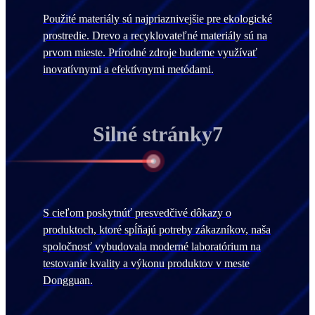
Použité materiály sú najpriaznivejšie pre ekologické
prostredie. Drevo a recyklovateľné materiály sú na
prvom mieste. Prírodné zdroje budeme využívať
inovatívnymi a efektívnymi metódami.
Silné stránky7
S cieľom poskytnúť presvedčivé dôkazy o
produktoch, ktoré spĺňajú potreby zákazníkov, naša
spoločnosť vybudovala moderné laboratórium na
testovanie kvality a výkonu produktov v meste
Dongguan.