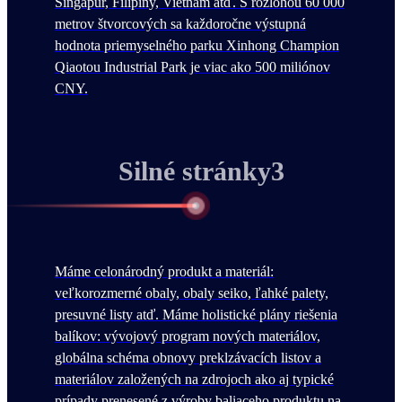
Singapur, Filipíny, Vietnam atď. S rozlohou 60 000
metrov štvorcových sa každoročne výstupná
hodnota priemyselného parku Xinhong Champion
Qiaotou Industrial Park je viac ako 500 miliónov
CNY.
Silné stránky3
Máme celonárodný produkt a materiál:
veľkorozmerné obaly, obaly seiko, ľahké palety,
presuvné listy atď. Máme holistické plány riešenia
balíkov: vývojový program nových materiálov,
globálna schéma obnovy preklzávacích listov a
materiálov založených na zdrojoch ako aj typické
prípady prenesené z výroby baliaceho produktu na