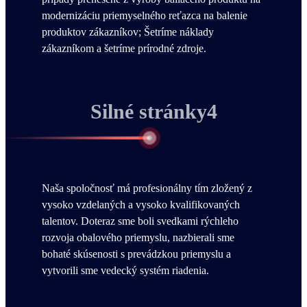
modernizáciu priemyselného reťazca na balenie
produktov zákazníkov; Šetríme náklady
zákazníkom a šetríme prírodné zdroje.
Silné stránky4
Naša spoločnosť má profesionálny tím zložený z
vysoko vzdelaných a vysoko kvalifikovaných
talentov. Doteraz sme boli svedkami rýchleho
rozvoja obalového priemyslu, nazbierali sme
bohaté skúsenosti s prevádzkou priemyslu a
vytvorili sme vedecký systém riadenia.