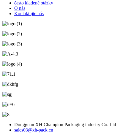
často kladené otázky
O nás
Kontaktujte nás
Dongguan XH Champion Packaging industry Co. Ltd
sales03@xh-pack.cn