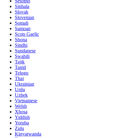
Sesotho
Sinhala
Slovak
Slovenian
Somali
Samoan
Scots Gaelic
Shona
Sindhi
Sundanese
Swahili
Tajik
Tamil
Telugu
Thai
Ukrainian
Urdu
Uzbek
Vietnamese
Welsh
Xhosa
Yiddish
Yoruba
Zulu
Kinyarwanda