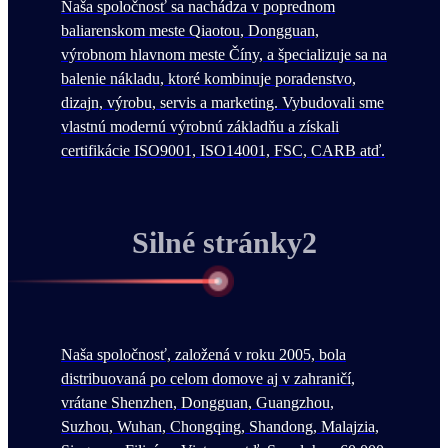
Naša spoločnosť sa nachádza v poprednom
baliarenskom meste Qiaotou, Dongguan,
výrobnom hlavnom meste Číny, a špecializuje sa na
balenie nákladu, ktoré kombinuje poradenstvo,
dizajn, výrobu, servis a marketing. Vybudovali sme
vlastnú modernú výrobnú základňu a získali
certifikácie ISO9001, ISO14001, FSC, CARB atď.
Silné stránky2
Naša spoločnosť, založená v roku 2005, bola
distribuovaná po celom domove aj v zahraničí,
vrátane Shenzhen, Dongguan, Guangzhou,
Suzhou, Wuhan, Chongqing, Shandong, Malajzia,