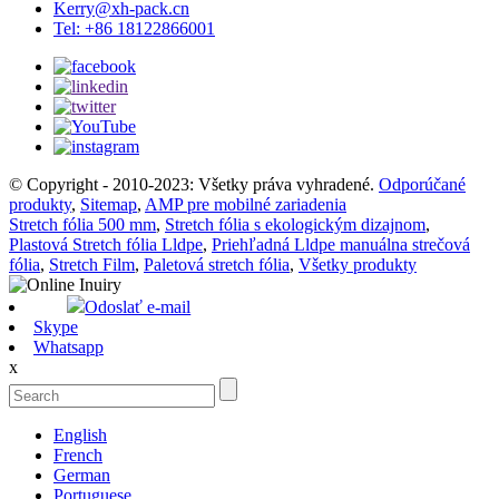
Kerry@xh-pack.cn
Tel: +86 18122866001
© Copyright - 2010-2023: Všetky práva vyhradené.
Odporúčané
produkty
,
Sitemap
,
AMP pre mobilné zariadenia
Stretch fólia 500 mm
,
Stretch fólia s ekologickým dizajnom
,
Plastová Stretch fólia Lldpe
,
Priehľadná Lldpe manuálna strečová
fólia
,
Stretch Film
,
Paletová stretch fólia
,
Všetky produkty
Odoslať e-mail
Skype
Whatsapp
x
English
French
German
Portuguese