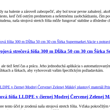
dy na balenie a zároveň zabezpečiť, aby bol tovar pevne zabalený, ako
e miesto, keď čelí ostrým predmetom a nešetrnému zaobchádzaniu, čím po
studena, naša strojová stretch fólia môže fungovať stabilne a dôsledne 
ojová strečová fólia 300 m Dĺžka 50 cm 30 cm Šírka 
le tiež šetrí čas a prácu. Jeho jednoduchá aplikácia s automatizovaným
hrúbkach a šírkach, aby vyhovovali vašim špecifickým požiadavkám.
čová fólia LLDPE v čiernej Modrej Červenej Zelenej M
A pre tento účel je zrodená naša strojová stretch fólia. Vďaka pokroč