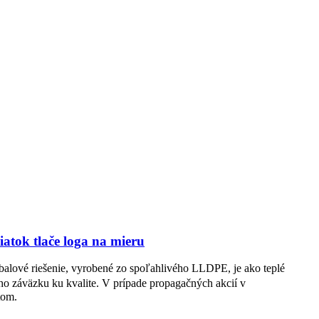
atok tlače loga na mieru
 obalové riešenie, vyrobené zo spoľahlivého LLDPE, je ako teplé
ho záväzku ku kvalite. V prípade propagačných akcií v
tom.