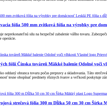
vacia fólia 500 mm zvitková fólia na výrobky pre dom
ytuje neprekonateľnú silu na bezpečné zabalenie vášho tovaru. Zabezpeč
e operácie.
ých fólií Čínska továreň Mäkké balenie Odolné voči vlh
sa ako oddaný obranca tovaru počas prepravy a skladovania. Táto strečo
nosť tesne obopínať predmety rôznych tvarov a veľkostí poskytuje zá
rojová strečová fólia 300 m Dĺžka 50 cm 30 cm Šírka