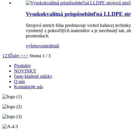
Vysokokvalitná prispôsobiteľná LLDPE stro
Strojová stretch fólia predstavuje vrchol baliacej techni
vyrobený z pokročilých materiálov a je navrhnutý tak, ab
prostrediach.
vyšetrovanie
detail
1
2
3
Ďalej >
>>
Strana 1 / 3
Produkty
NOVINKY
často kladené otázky
O nás
Kontaktujte nás