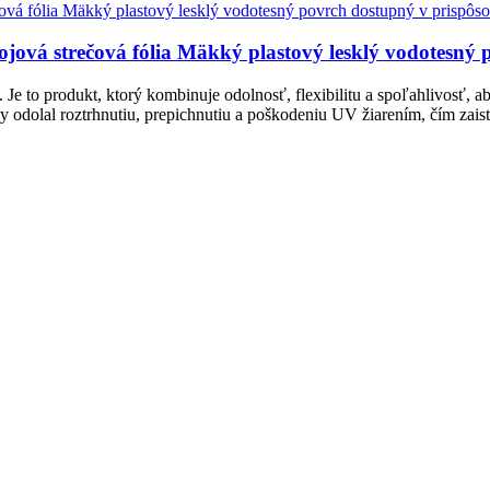
jová strečová fólia Mäkký plastový lesklý vodotesný 
ky. Je to produkt, ktorý kombinuje odolnosť, flexibilitu a spoľahlivosť
y odolal roztrhnutiu, prepichnutiu a poškodeniu UV žiarením, čím zaisť