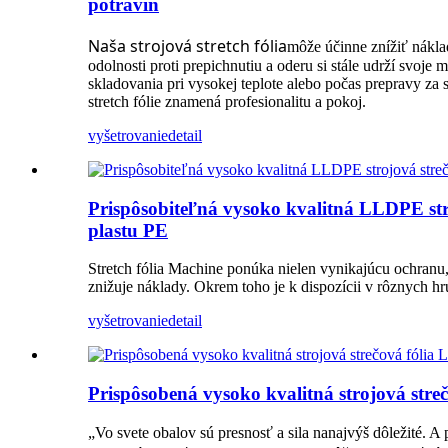
potravín
Naša strojová stretch fólia
môže účinne znížiť nákla
odolnosti proti prepichnutiu a oderu si stále udrží svoj
skladovania pri vysokej teplote alebo počas prepravy za 
stretch fólie znamená profesionalitu a pokoj.
vyšetrovanie
detail
Prispôsobiteľná vysoko kvalitná LLDPE str
plastu PE
Stretch fólia Machine ponúka nielen vynikajúcu ochranu, a
znižuje náklady. Okrem toho je k dispozícii v rôznych 
vyšetrovanie
detail
Prispôsobená vysoko kvalitná strojová stre
„Vo svete obalov sú presnosť a sila nanajvýš dôležité. 