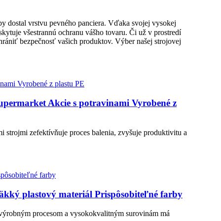
by dostal vrstvu pevného panciera. Vďaka svojej vysokej
skytuje všestrannú ochranu vášho tovaru. Či už v prostredí
chrániť bezpečnosť vašich produktov. Výber našej strojovej
Supermarket Akcie s potravinami Vyrobené z
i strojmi zefektívňuje proces balenia, zvyšuje produktivitu a
äkký plastový materiál Prispôsobiteľné farby
ilým výrobným procesom a vysokokvalitným surovinám má