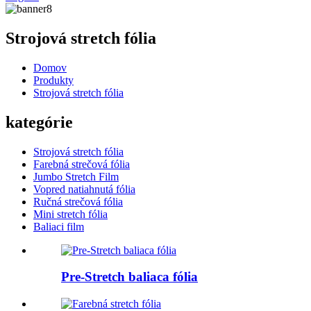
Strojová stretch fólia
Domov
Produkty
Strojová stretch fólia
kategórie
Strojová stretch fólia
Farebná strečová fólia
Jumbo Stretch Film
Vopred natiahnutá fólia
Ručná strečová fólia
Mini stretch fólia
Baliaci film
Pre-Stretch baliaca fólia