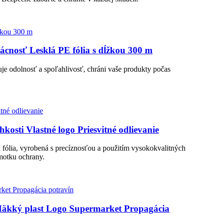
ácnosť Lesklá PE fólia s dĺžkou 300 m
uje odolnosť a spoľahlivosť, chráni vaše produkty počas
kosti Vlastné logo Priesvitné odlievanie
vá fólia, vyrobená s precíznosťou a použitím vysokokvalitných
motku ochrany.
 Mäkký plast Logo Supermarket Propagácia