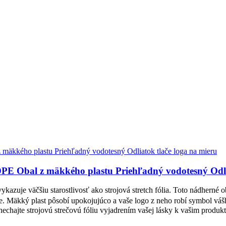
LDPE Obal z mäkkého plastu Priehľadný vodotesný Odli
kazuje väčšiu starostlivosť ako strojová stretch fólia. Toto nádherné
te. Mäkký plast pôsobí upokojujúco a vaše logo z neho robí symbol váš
 nechajte strojovú strečovú fóliu vyjadrením vašej lásky k vašim produk