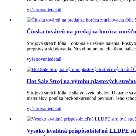
vyšetrovanie
detail
Čínska továreň na predaj za horúca zmršťo
Strojová stretch fólia – dokonalé riešenie balenia. Posk
prepravy a skladovania. Nevyhnutné pre efektívne baliac
vyšetrovanie
detail
Hot Sale Stroj na výrobu plastových strečov
Strojová stretch fólia je sila vo svete obalov. Ukazuje 
materiálov, ponúka bezkonkurenčnú pevnosť. Jeho schop
vyšetrovanie
detail
Vysoko kvalitná prispôsobiteľná LLDPE st