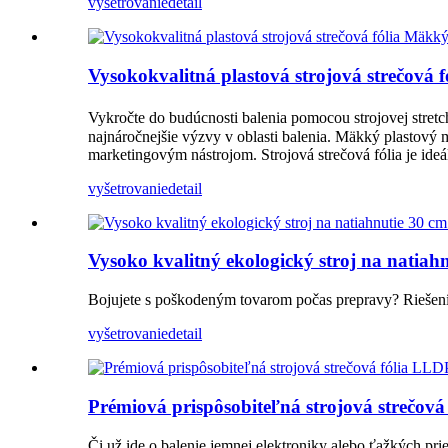
vyšetrovanie
detail
Vysokokvalitná plastová strojová strečová 
Vykročte do budúcnosti balenia pomocou strojovej stretch
najnáročnejšie výzvy v oblasti balenia. Mäkký plastový 
marketingovým nástrojom. Strojová strečová fólia je ideá
vyšetrovanie
detail
Vysoko kvalitný ekologický stroj na natia
Bojujete s poškodeným tovarom počas prepravy? Riešením 
vyšetrovanie
detail
Prémiová prispôsobiteľná strojová strečov
Či už ide o balenie jemnej elektroniky alebo ťažkých pri