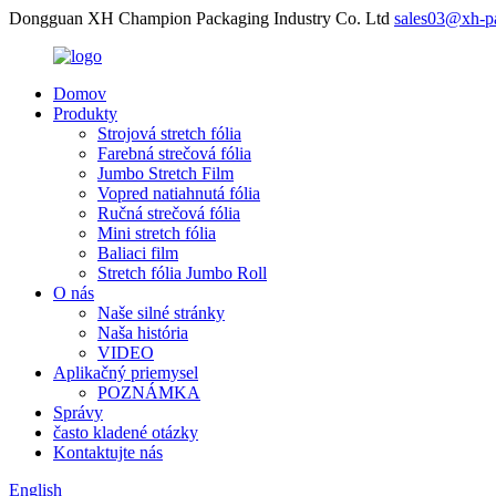
Dongguan XH Champion Packaging Industry Co. Ltd
sales03@xh-p
Domov
Produkty
Strojová stretch fólia
Farebná strečová fólia
Jumbo Stretch Film
Vopred natiahnutá fólia
Ručná strečová fólia
Mini stretch fólia
Baliaci film
Stretch fólia Jumbo Roll
O nás
Naše silné stránky
Naša história
VIDEO
Aplikačný priemysel
POZNÁMKA
Správy
často kladené otázky
Kontaktujte nás
English