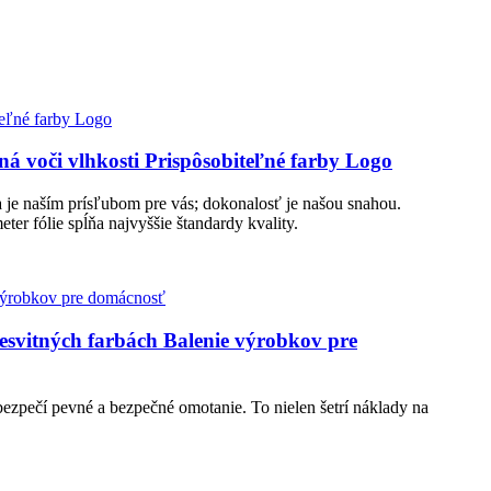
ná voči vlhkosti Prispôsobiteľné farby Logo
ita je naším prísľubom pre vás; dokonalosť je našou snahou.
ter fólie spĺňa najvyššie štandardy kvality.
esvitných farbách Balenie výrobkov pre
bezpečí pevné a bezpečné omotanie. To nielen šetrí náklady na