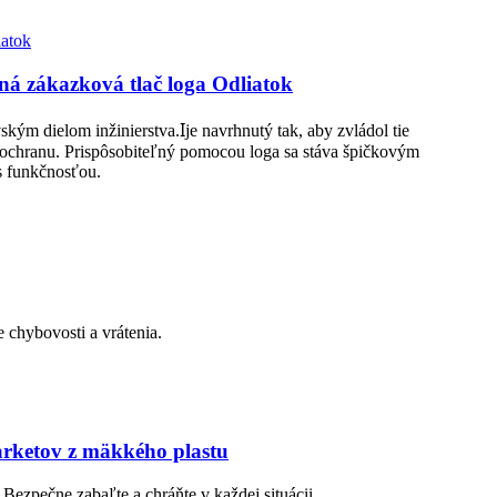
tná zákazková tlač loga Odliatok
I
vským dielom inžinierstva.
je navrhnutý tak, aby zvládol tie
nu ochranu. Prispôsobiteľný pomocou loga sa stáva špičkovým
 s funkčnosťou.
 chybovosti a vrátenia.
arketov z mäkkého plastu
 Bezpečne zabaľte a chráňte v každej situácii.