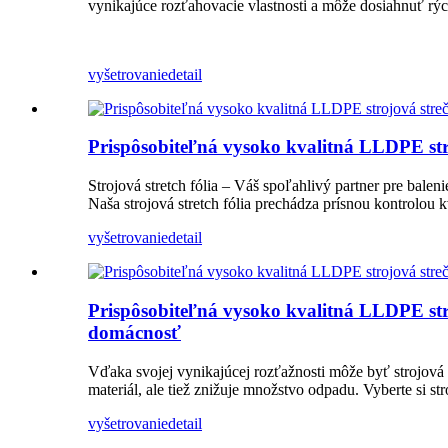
vynikajúce rozťahovacie vlastnosti a môže dosiahnuť rýc
vyšetrovanie
detail
Prispôsobiteľná vysoko kvalitná LLDPE stro
Strojová stretch fólia – Váš spoľahlivý partner pre balen
Naša strojová stretch fólia prechádza prísnou kontrolou k
vyšetrovanie
detail
Prispôsobiteľná vysoko kvalitná LLDPE str
domácnosť
Vďaka svojej vynikajúcej rozťažnosti môže byť strojová 
materiál, ale tiež znižuje množstvo odpadu. Vyberte si stro
vyšetrovanie
detail