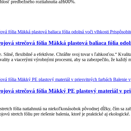
600
hlosť predbežného roztiahnutia až
%.
jová strečová fólia Mäkká plastová baliaca fólia odol
ie. Silné, flexibilné a efektívne. Chráňte svoj tovar s ľahkosťou.“ Kval
vality a viacerými výrobnými procesmi, aby sa zabezpečilo, že každý me
ojová strečová fólia Mäkký PE plastový materiál v pri
stretch fólia natiahnutá na niekoľkonásobok pôvodnej dĺžky, čím sa za
jovú stretch fóliu pre riešenie balenia, ktoré je praktické aj ekologické.