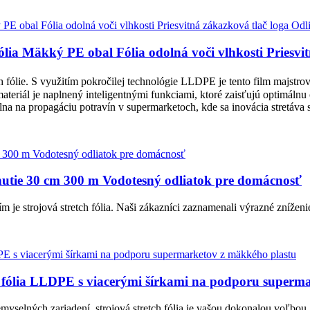
fólia Mäkký PE obal Fólia odolná voči vlhkosti Priesvi
 fólie. S využitím pokročilej technológie LLDPE je tento film majstro
materiál je naplnený inteligentnými funkciami, ktoré zaisťujú optimál
lna na propagáciu potravín v supermarketoch, kde sa inovácia stretáva
hnutie 30 cm 300 m Vodotesný odliatok pre domácnosť
je strojová stretch fólia. Naši zákazníci zaznamenali výrazné zníženie
á fólia LLDPE s viacerými šírkami na podporu superm
emyselných zariadení, strojová stretch fólia je vašou dokonalou voľbou.