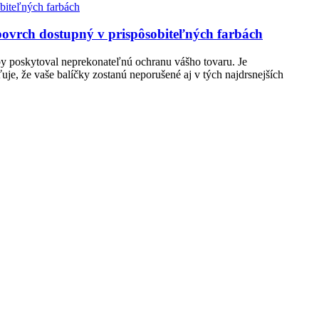
povrch dostupný v prispôsobiteľných farbách
, aby poskytoval neprekonateľnú ochranu vášho tovaru. Je
uje, že vaše balíčky zostanú neporušené aj v tých najdrsnejších